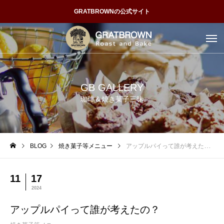
GRATBROWNの公式サイト
GB GALLERY
珈琲＆焼き菓子三昧
BLOG
焼き菓子等メニュー
アップルパイって誰が考えたの？
11
17
2024
アップルパイって誰が考えたの？