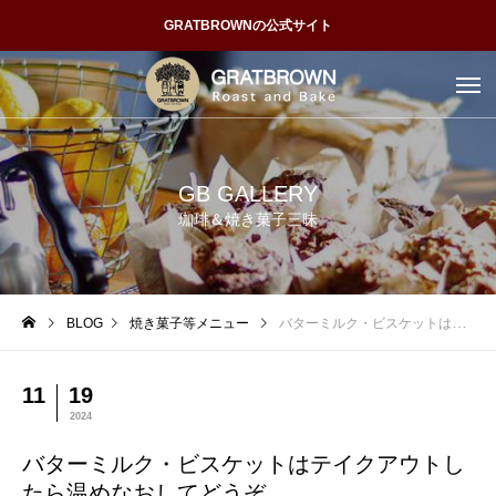
GRATBROWNの公式サイト
GB GALLERY
珈琲＆焼き菓子三昧
BLOG
焼き菓子等メニュー
バターミルク・ビスケットはテイクアウトしたら温めなおしてどうぞ
11
19
2024
バターミルク・ビスケットはテイクアウトし
たら温めなおしてどうぞ